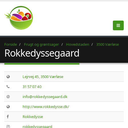
Forside
Frugt og grøntsager
Hovedstaden
3500 Værløse
Rokkedyssegaard
Lejrvej 45, 3500 Værløse
31 57 07 40
info@rokkedyssegaard.dk
http://www.rokkedysse.dk/
Rokkedysse
rokkedyssegaard