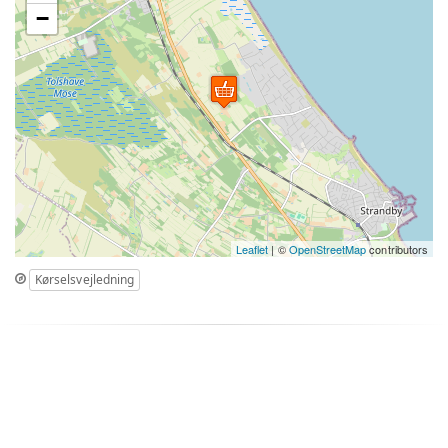
−
Leaflet
| ©
OpenStreetMap
contributors
Kørselsvejledning