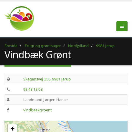
Forside
Frugt og grøntsager
Nordjylland
9981 Jerup
Vindbæk Grønt
Skagensvej 356, 9981 Jerup
98 48 18 03
Landmand Jørgen Hanse
vindbaekgroent
+