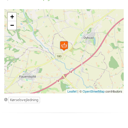
+
−
Leaflet
| ©
OpenStreetMap
contributors
Kørselsvejledning