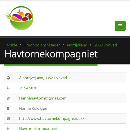
Forside
Frugt og grøntsager
Nordjylland
9352 Dybvad
Havtornekompagniet
Ålborgvej 488, 9352 Dybvad
25 54 50 95
Hannehavtorn@gmail.com
Hanne Koldkjær
http://www.havtornekompagniet.dk/
Havtornekompagniet