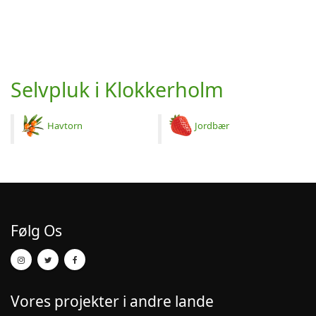
Selvpluk i Klokkerholm
Havtorn
Jordbær
Følg Os
Vores projekter i andre lande