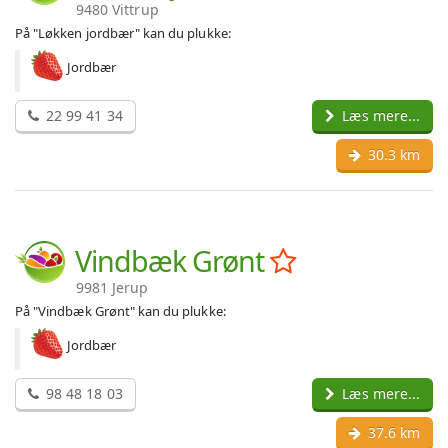
9480 Vittrup
På "Løkken jordbær" kan du plukke:
Jordbær
22 99 41 34
Læs mere...
30.3 km
Vindbæk Grønt
9981 Jerup
På "Vindbæk Grønt" kan du plukke:
Jordbær
98 48 18 03
Læs mere...
37.6 km