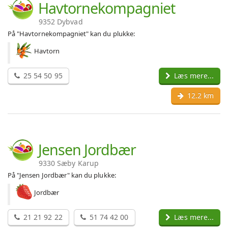
Havtornekompagniet
9352 Dybvad
På "Havtornekompagniet" kan du plukke:
Havtorn
25 54 50 95
Læs mere...
12.2 km
Jensen Jordbær
9330 Sæby Karup
På "Jensen Jordbær" kan du plukke:
Jordbær
21 21 92 22
51 74 42 00
Læs mere...