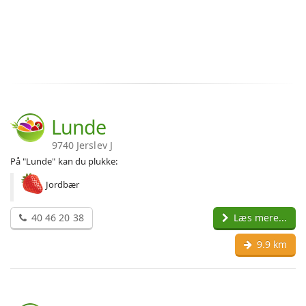
Lunde
9740 Jerslev J
På "Lunde" kan du plukke:
Jordbær
40 46 20 38
Læs mere...
9.9 km