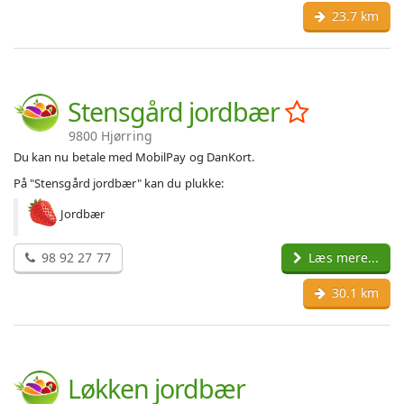
23.7 km
Stensgård jordbær
9800 Hjørring
Du kan nu betale med MobilPay og DanKort.
På "Stensgård jordbær" kan du plukke:
Jordbær
98 92 27 77
Læs mere...
30.1 km
Løkken jordbær