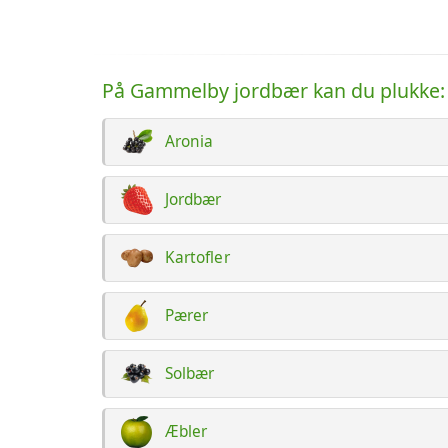
På Gammelby jordbær kan du plukke:
Aronia
Jordbær
Kartofler
Pærer
Solbær
Æbler