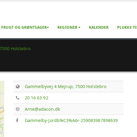
FRUGT OG GRØNTSAGER
REGIONER
KALENDER
PLUKKE TI
7500 Holstebro
Gammelbyvej 4 Mejrup, 7500 Holstebro
20 16 63 92
Arne@adacon.dk
Gammelby-Jordb%C3%A6r-259083987898639