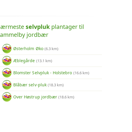
ærmeste
selvpluk
plantager til
ammelby jordbær
Østerholm Øko
(6.3 km)
Æblegårde
(13.1 km)
Blomster Selvpluk - Holstebro
(16.6 km)
Blåbær selv-pluk
(18.3 km)
Over Høstrup jordbær
(18.6 km)