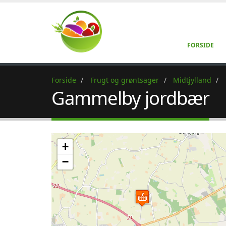
FORSIDE
Forside
Frugt og grøntsager
Midtjylland
Gammelby jordbær
+
−