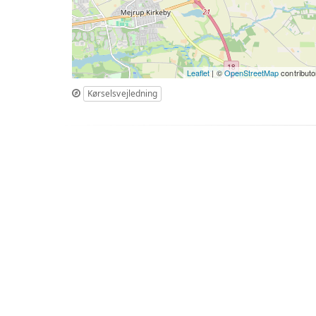
Leaflet
| ©
OpenStreetMap
contributo
Kørselsvejledning