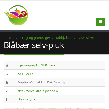
Forside
Frugt og grøntsager
Midtjylland
7800 Skive
Blåbær selv-pluk
Egebjergvej 34, 7800 Skive
20 11 79 16
Birgitte Windfeld og Erik Døssing
http://selvpluk.blogspot.dk/
blueberrydk