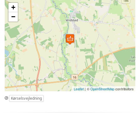
+
−
Leaflet
| ©
OpenStreetMap
contributors
Kørselsvejledning