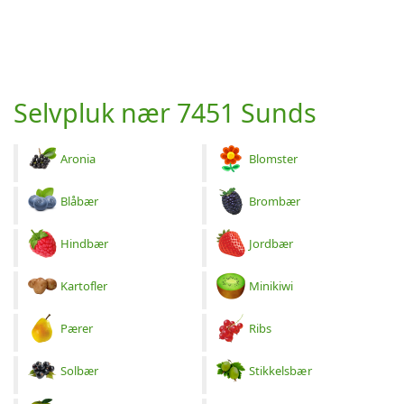
Selvpluk nær 7451 Sunds
Aronia
Blomster
Blåbær
Brombær
Hindbær
Jordbær
Kartofler
Minikiwi
Pærer
Ribs
Solbær
Stikkelsbær