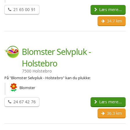
21 65 00 91
Læs mere...
34.7 km
Blomster Selvpluk -
Holstebro
7500 Holstebro
På "Blomster Selvpluk - Holstebro" kan du plukke:
Blomster
24 67 42 76
Læs mere...
36.3 km