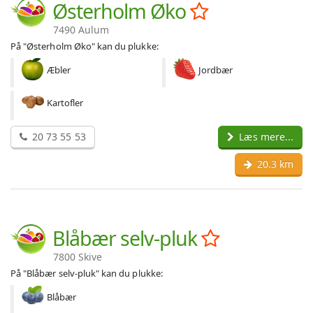
Østerholm Øko
7490 Aulum
På "Østerholm Øko" kan du plukke:
Æbler
Jordbær
Kartofler
20 73 55 53
Læs mere...
20.3 km
Blåbær selv-pluk
7800 Skive
På "Blåbær selv-pluk" kan du plukke:
Blåbær