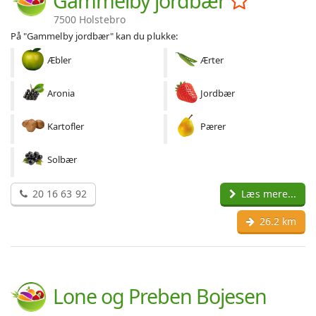
Gammelby jordbær
7500 Holstebro
På "Gammelby jordbær" kan du plukke:
Æbler
Ærter
Aronia
Jordbær
Kartofler
Pærer
Solbær
20 16 63 92
Læs mere...
26.2 km
Lone og Preben Bojesen