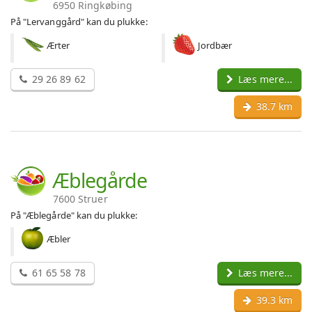
6950 Ringkøbing
På "Lervanggård" kan du plukke:
Ærter
Jordbær
29 26 89 62
Læs mere...
38.7 km
Æblegårde
7600 Struer
På "Æblegårde" kan du plukke:
Æbler
61 65 58 78
Læs mere...
39.3 km