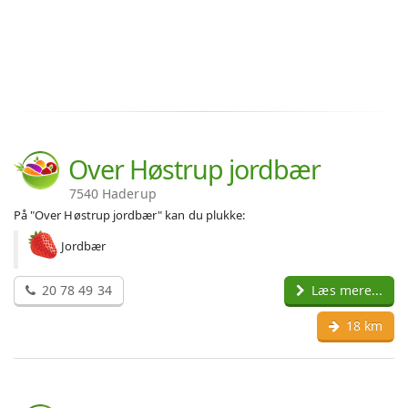
Over Høstrup jordbær
7540 Haderup
På "Over Høstrup jordbær" kan du plukke:
Jordbær
20 78 49 34
Læs mere...
18 km