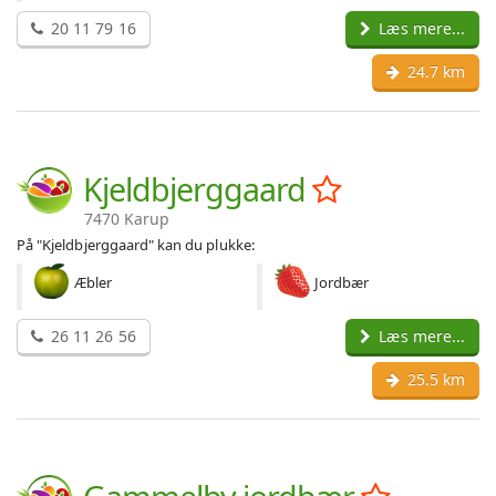
20 11 79 16
Læs mere...
24.7 km
Kjeldbjerggaard
7470 Karup
På "Kjeldbjerggaard" kan du plukke:
Æbler
Jordbær
26 11 26 56
Læs mere...
25.5 km