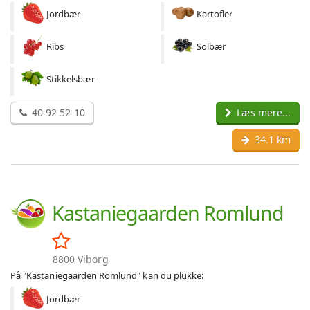
Jordbær
Kartofler
Ribs
Solbær
Stikkelsbær
40 92 52 10
Læs mere...
34.1 km
Kastaniegaarden Romlund
8800 Viborg
På "Kastaniegaarden Romlund" kan du plukke:
Jordbær