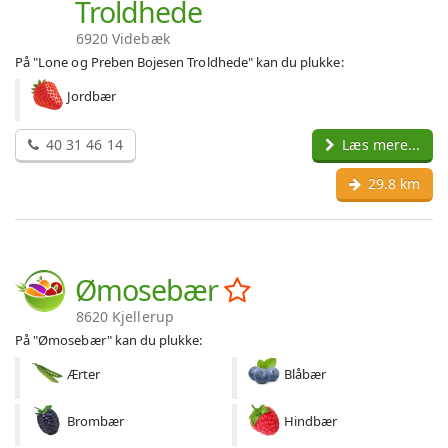
Troldhede
6920 Videbæk
På "Lone og Preben Bojesen Troldhede" kan du plukke:
Jordbær
40 31 46 14
Læs mere...
29.8 km
Ømosebær
8620 Kjellerup
På "Ømosebær" kan du plukke:
Ærter
Blåbær
Brombær
Hindbær