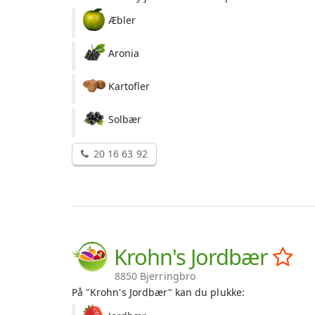
Æbler
Aronia
Kartofler
Solbær
20 16 63 92
Krohn's Jordbær
8850 Bjerringbro
På "Krohn's Jordbær" kan du plukke: