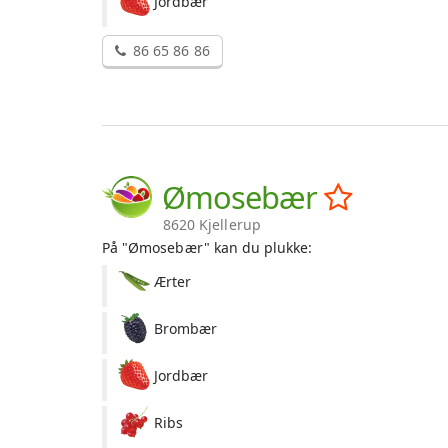
Jordbær
86 65 86 86
Ømosebær
8620 Kjellerup
På "Ømosebær" kan du plukke:
Ærter
Brombær
Jordbær
Ribs