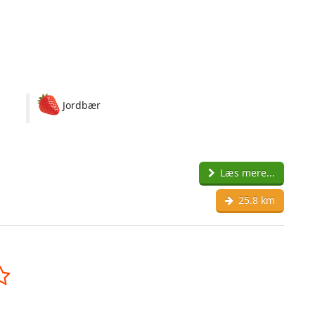
Jordbær
Læs mere...
25.8 km