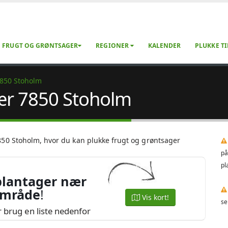
FRUGT OG GRØNTSAGER
REGIONER
KALENDER
PLUKKE TI
850 Stoholm
nær 7850 Stoholm
850 Stoholm, hvor du kan plukke frugt og grøntsager
på
pl
plantager nær
område
!
Vis kort!
se
er brug en liste nedenfor