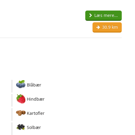
Læs mere...
30.9 km
Blåbær
Hindbær
Kartofler
Solbær