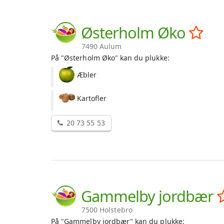
Østerholm Øko
7490 Aulum
På "Østerholm Øko" kan du plukke:
Æbler
Kartofler
20 73 55 53
Gammelby jordbær
7500 Holstebro
På "Gammelby jordbær" kan du plukke: