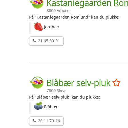
Kastaniegaarden R
8800 Viborg
På "Kastaniegaarden Romlund" kan du plukke:
Jordbær
21 65 00 91
Blåbær selv-pluk
7800 Skive
På "Blåbær selv-pluk" kan du plukke:
Blåbær
20 11 79 16