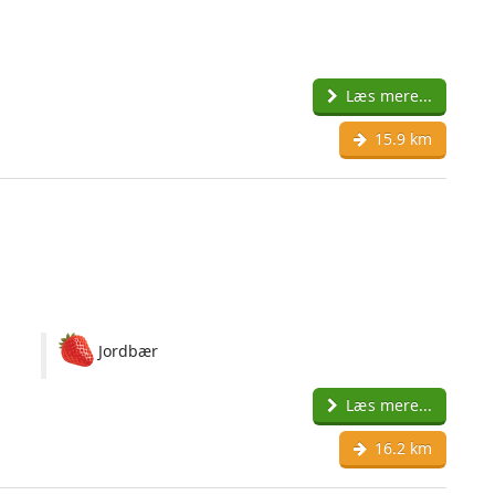
Læs mere...
15.9 km
Jordbær
Læs mere...
16.2 km