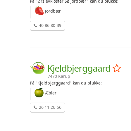
På "Ørslevkloster Sø Jordbær" kan du plukke:
Jordbær
40 86 80 39
Kjeldbjerggaard
7470 Karup
På "Kjeldbjerggaard" kan du plukke:
Æbler
26 11 26 56