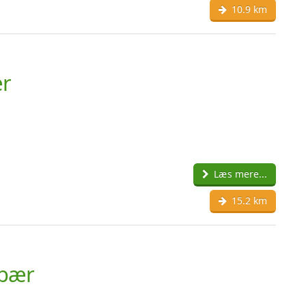
10.9 km
ær
Læs mere...
15.2 km
dbær