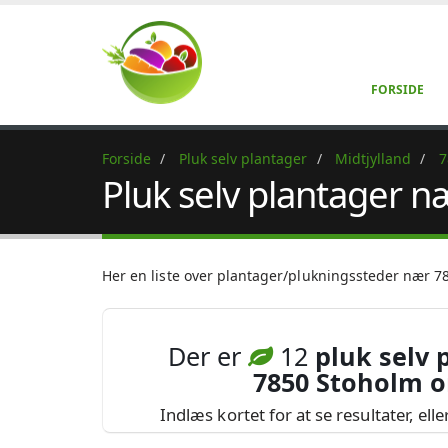
FORSIDE
Forside
Pluk selv plantager
Midtjylland
7
Pluk selv plantager 
Her en liste over plantager/plukningssteder nær 7
Der er
12
pluk selv 
7850 Stoholm 
Indlæs kortet for at se resultater, ell