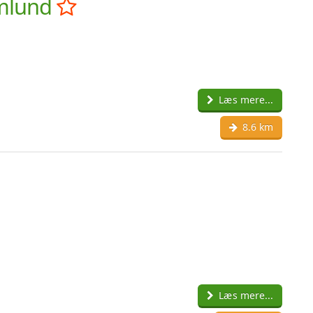
omlund
Læs mere...
8.6 km
Læs mere...