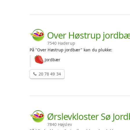
Over Høstrup jordb
7540 Haderup
På "Over Høstrup jordbær" kan du plukke:
Jordbær
20 78 49 34
Ørslevkloster Sø Jor
7840 Højslev