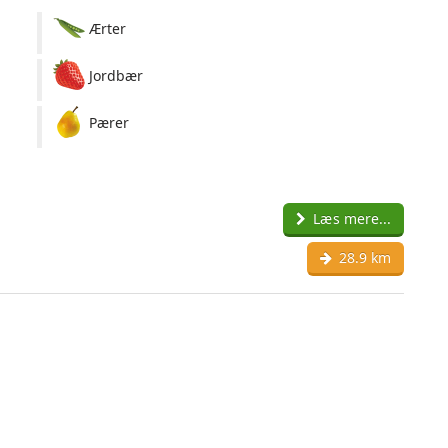
Ærter
Jordbær
Pærer
Læs mere...
28.9 km