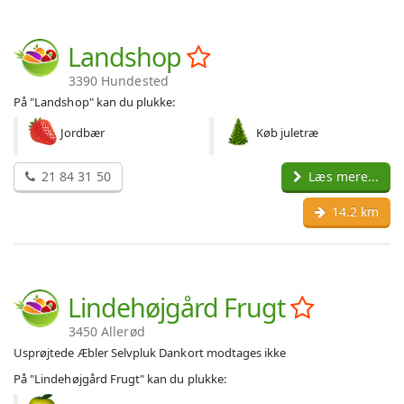
Landshop
3390 Hundested
På "Landshop" kan du plukke:
Jordbær
Køb juletræ
21 84 31 50
Læs mere...
14.2 km
Lindehøjgård Frugt
3450 Allerød
Usprøjtede Æbler Selvpluk Dankort modtages ikke
På "Lindehøjgård Frugt" kan du plukke: