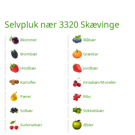
Selvpluk nær 3320 Skævinge
Blommer
Blåbær
Brombær
Græskar
Hindbær
Jordbær
Kartofler
Kirsebær/Moreller
Pærer
Ribs
Solbær
Stikkelsbær
Surkirsebær
Æbler