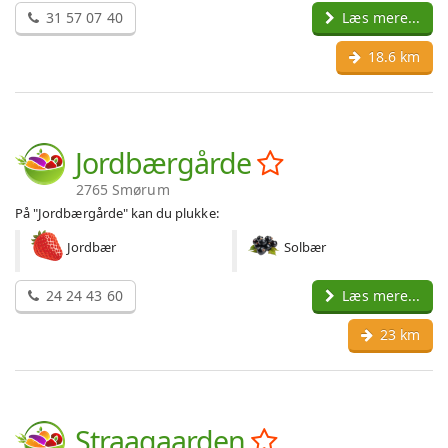
31 57 07 40
Læs mere...
18.6 km
Jordbærgårde
2765 Smørum
På "Jordbærgårde" kan du plukke:
Jordbær
Solbær
24 24 43 60
Læs mere...
23 km
Straagaarden