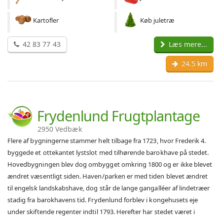
Kartofler
Køb juletræ
42 83 77 43
Læs mere...
24.5 km
Frydenlund Frugtplantage
2950 Vedbæk
Flere af bygningerne stammer helt tilbage fra 1723, hvor Frederik 4.
byggede et ottekantet lystslot med tilhørende barokhave på stedet.
Hovedbygningen blev dog ombygget omkring 1800 og er ikke blevet
ændret væsentligt siden. Haven/parken er med tiden blevet ændret
til engelsk landskabshave, dog står de lange gangalléer af lindetræer
stadig fra barokhavens tid. Frydenlund forblev i kongehusets eje
under skiftende regenter indtil 1793. Herefter har stedet været i