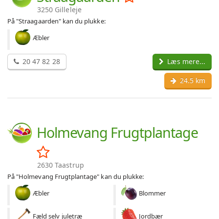
3250 Gilleleje
På "Straagaarden" kan du plukke:
Æbler
20 47 82 28
Læs mere...
24.5 km
Holmevang Frugtplantage
2630 Taastrup
På "Holmevang Frugtplantage" kan du plukke:
Æbler
Blommer
Fæld selv juletræ
Jordbær