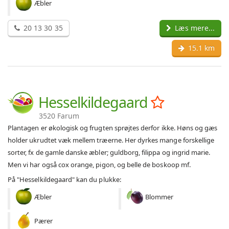
Æbler
20 13 30 35
Læs mere...
15.1 km
Hesselkildegaard
3520 Farum
Plantagen er økologisk og frugten sprøjtes derfor ikke. Høns og gæs
holder ukrudtet væk mellem træerne. Her dyrkes mange forskellige
sorter, fx de gamle danske æbler; guldborg, filippa og ingrid marie.
Men vi har også cox orange, pigon, og belle de boskoop mf.
På "Hesselkildegaard" kan du plukke:
Æbler
Blommer
Pærer