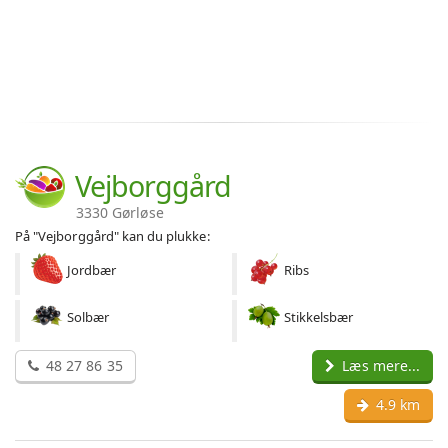
Vejborggård
3330 Gørløse
På "Vejborggård" kan du plukke:
Jordbær
Ribs
Solbær
Stikkelsbær
48 27 86 35
Læs mere...
4.9 km