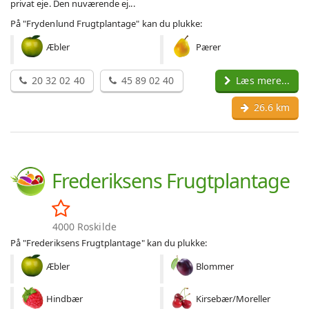
privat eje. Den nuværende ej...
På "Frydenlund Frugtplantage" kan du plukke:
Æbler
Pærer
20 32 02 40
45 89 02 40
Læs mere...
26.6 km
Frederiksens Frugtplantage
4000 Roskilde
På "Frederiksens Frugtplantage" kan du plukke:
Æbler
Blommer
Hindbær
Kirsebær/Moreller