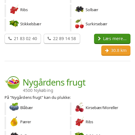
Ribs
Solbær
Stikkelsbær
Surkirsebær
21 83 02 40
22 89 14 58
Læs mere...
30.8 km
Nygårdens frugt
4500 Nykøbing
På "Nygårdens frugt" kan du plukke:
Blåbær
Kirsebær/Moreller
Pærer
Ribs