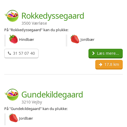
Rokkedyssegaard
3500 Værløse
På "Rokkedyssegaard" kan du plukke:
Hindbær
Jordbær
31 57 07 40
Læs mere...
17.8 km
Gundekildegaard
3210 Vejby
På "Gundekildegaard" kan du plukke:
Jordbær