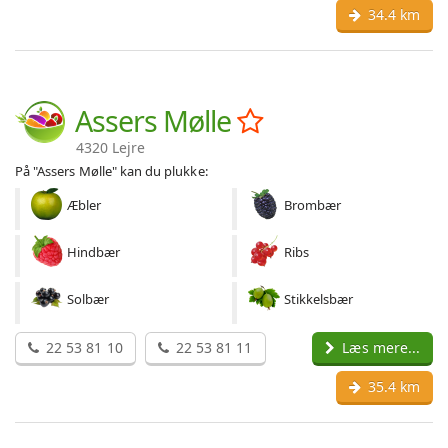
34.4 km
Assers Mølle
4320 Lejre
På "Assers Mølle" kan du plukke:
Æbler
Brombær
Hindbær
Ribs
Solbær
Stikkelsbær
22 53 81 10
22 53 81 11
Læs mere...
35.4 km