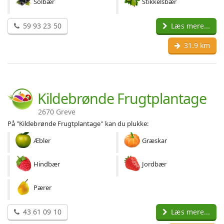
Solbær
Stikkelsbær
59 93 23 50
Læs mere...
31.9 km
Kildebrønde Frugtplantage
2670 Greve
På "Kildebrønde Frugtplantage" kan du plukke:
Æbler
Græskar
Hindbær
Jordbær
Pærer
43 61 09 10
Læs mere...