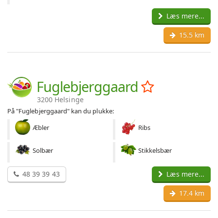
Læs mere...
15.5 km
Fuglebjerggaard
3200 Helsinge
På "Fuglebjerggaard" kan du plukke:
Æbler
Ribs
Solbær
Stikkelsbær
48 39 39 43
Læs mere...
17.4 km