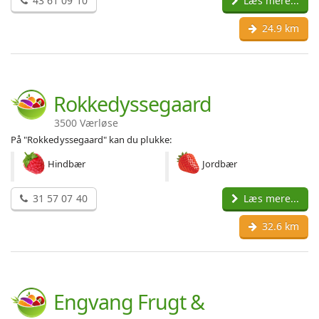
43 61 09 10
Læs mere...
24.9 km
Rokkedyssegaard
3500 Værløse
På "Rokkedyssegaard" kan du plukke:
Hindbær
Jordbær
31 57 07 40
Læs mere...
32.6 km
Engvang Frugt &