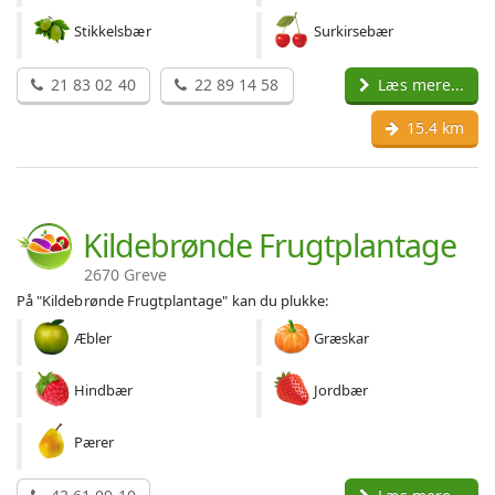
Stikkelsbær
Surkirsebær
21 83 02 40
22 89 14 58
Læs mere...
15.4 km
Kildebrønde Frugtplantage
2670 Greve
På "Kildebrønde Frugtplantage" kan du plukke:
Æbler
Græskar
Hindbær
Jordbær
Pærer