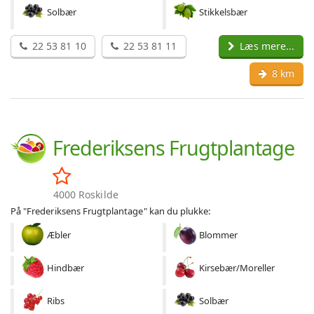
Solbær
Stikkelsbær
22 53 81 10
22 53 81 11
Læs mere...
8 km
Frederiksens Frugtplantage
4000 Roskilde
På "Frederiksens Frugtplantage" kan du plukke:
Æbler
Blommer
Hindbær
Kirsebær/Moreller
Ribs
Solbær