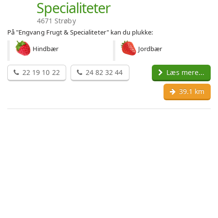
Specialiteter
4671 Strøby
På "Engvang Frugt & Specialiteter" kan du plukke:
Hindbær
Jordbær
22 19 10 22
24 82 32 44
Læs mere...
39.1 km