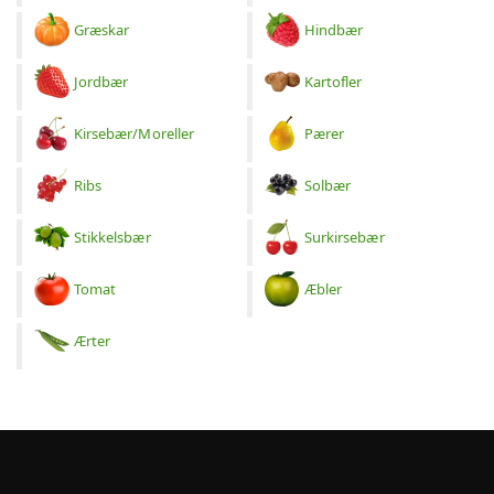
Græskar
Hindbær
Jordbær
Kartofler
Kirsebær/Moreller
Pærer
Ribs
Solbær
Stikkelsbær
Surkirsebær
Tomat
Æbler
Ærter